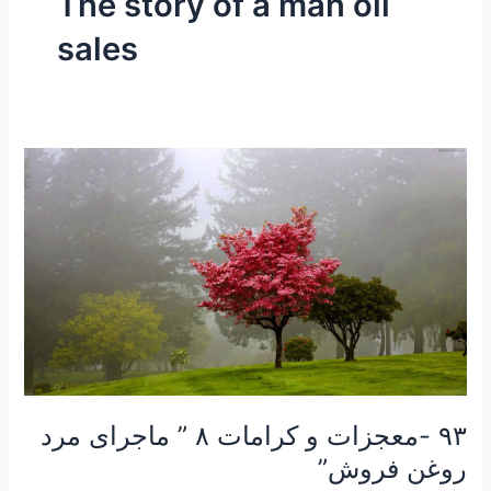
The story of a man oil
sales
۹۳
-معجزات
و
کرامات
۸
”
ماجرای
مرد
روغن
فروش”
۹۳ -معجزات و کرامات ۸ ” ماجرای مرد
روغن فروش”