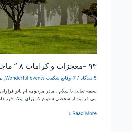
۹۳ -معجزات و کرامات ۸ ” ماجرای مرد روغن فروش”
5 دیدگاه
/
7-وقایع شگفت Wonderful events
,
بر
می فرمود از شخصی شنیدم که برای اینکه فرزندان 
Read More »