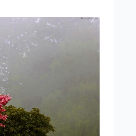
۹۳
-معجزات
و
کرامات
۸
”
ماجرای
مرد
روغن
فروش”