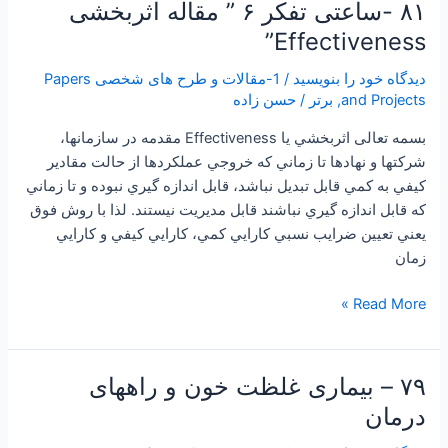
۸۱ -ساعتی تفکر ۶ ” مقاله اثربخشی
۸۱
-ساعتی
Effectiveness”
تفکر
دیدگاه‌ خود را بنویسید
/
1-مقالات و طرح های شخصی Papers
۶
and Projects
,
برتر
/
حسن زاده
”
مقاله
بسمه تعالی اثربخشي يا Effectiveness مقدمه در سازمانها،
اثربخشی
شركتها و نهادها تا زماني كه خروجي عملكردها از حالت مقادير
Effectiveness”
كيفي به كمي قابل تبديل نباشد، قابل اندازه گيري نبوده و تا زماني
كه قابل اندازه گيري نباشند قابل مديريت نيستند. لذا با روش فوق
يعني تعيين ضرايب نسبي كارايي كمي، كارايي كيفي و كارايي
زمان
Read More »
۷۹ – بیماری غلظت خون و راههای
۷۹
–
درمان
بیماری