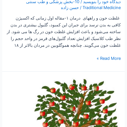
دیدگاه‌ خود را بنویسید
/
10-بخش پزشکی و طب سنتی
غلظت
Traditional Medicine
/
حسن زاده
خون
و
غلظت خون و راههای درمان ۱-مقاله اول زمانی که اکسیژن
راههای
کافی به بدن نرسد برای جبران این کمبود، گلبول بیشتری در بدن
درمان
ساخته می‌شود و باعث افزایش غلظت خون در رگ‌ ها می‌ شود. از
نظر طب کلاسیک افزایش تعداد گلبول‌های قرمز در واحد حجم را
غلظت خون می‌گویند. چنانچه هموگلوبین در مردان بالاتر از ۱۸
Read More »
۱-
ساعتی
تفکر
۱
”
مقاله
درخت