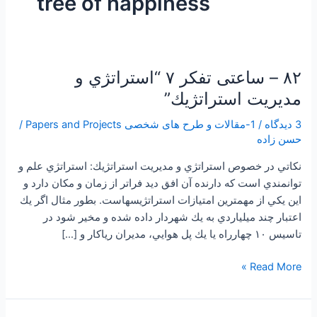
tree of happiness
۸۲ – ساعتی تفکر ۷ “استراتژي و
۸۲
–
مديريت استراتژيك”
ساعتی
3 دیدگاه
/
1-مقالات و طرح های شخصی Papers and Projects
/
تفکر
حسن زاده
۷
“استراتژي
نكاتي در خصوص استراتژي و مديريت استراتژيك: استراتژي علم و
و
توانمندي است كه دارنده آن افق ديد فراتر از زمان و مكان دارد و
مديريت
اين يكي از مهمترين امتيازات استراتژيسهاست. بطور مثال اگر يك
استراتژيك”
اعتبار چند ميلياردي به يك شهردار داده شده و مخير شود در
تاسيس ۱۰ چهارراه يا يك پل هوايي، مديران رياكار و […]
Read More »