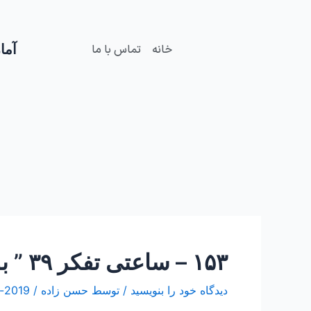
فتن
Post
ه
navigation
حتوا
آمار
خانه
تماس با ما
۱۵۳ – ساعتی تفکر ۳۹ ” بودن یا شدن”
دیدگاه‌ خود را بنویسید
/ توسط
حسن زاده
/
2019-ژوئن-19