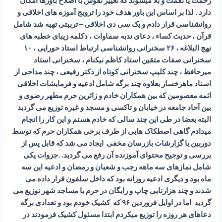
رحمت یا نقمت و بلا میشوند که تغییر نفوس با اصلاح باورها امکان
دارد . لذا بر اساس این باور هدف خود را ترویج آموزه های اخلاقی و
روانشناسی قرار دادم و یک سی دی اخلاقی – تربیتی تهیه شد شامل
قرآن ، حدیث کساء ، دعای ندبه سماوات ، دکلمه زیبای خطبه های
نهج البلاغه ، ۲۶ سخنرانی روانشناسی ارتباط استاد حورایی ، ۱۰
سخنرانی صفات متقین استاد کاظم نیکنام ، سخنرانی استاد
میرحافظ ، چند کلیپ سخنرانی کوتاه از دکتر رفیعی ، چند مداحی از
استاد ماهرخسار بعلاوه چند برگه شامل ادعیه و فرمایشات اخلاقی
ائمه معصومین که بین همکاران خادم و زائرین حرم مطهر رضوی و
بین آحاد جامعه در خیابان و تاکسی و مسجد و غیره توزیع می گردید
البته بعضا در طی این چند سالی که خادم هستم و این کار را انجام
میدادم گاهی اصطکاک هایی از طرف برخی همکاران حرم که توسط
دوربین یا گزارشات بازرسان مخفی ایجاد می شد که قابل پس از
بررسی و توجیح محتوای آموزنده آن رفع می گردید. .جزوات یکی
شامل نمازهای سه ماهه رجب و شعبان و رمضان و ادعیه این سه
ماه بود و دیگری ادعیه روزانه بود که داخل سلفون قرار داده می
شدند و چند هزارتایی چاپ و رایگان در حرم یا مساجد شهر توزیع می
گردید اما در اوایل فروردین ۹۶ که کشیک خودم بود و تعدادی برگه
دعاهای هر روزه را توزیع میکردم ابتدا مسئول کشیک فرمودند در