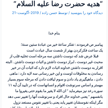
“هدیه حضرت رضا علیه السلام”
دیدگاه‌ خود را بنویسید
/ توسط
حسن زاده
/
2019-آگوست-21
بنام خدا
پیامبر ص فرمودند : تفكر ساعة خير من عبادة ستين سنة؛
یک ساعت فکرکردن بهتر از شصت سال عبادت است
قبلا عرض شد که دوست داشتن سه مرحله است تخلیه قلب از
محبت غیر دوست ، ابراز دوست داشتن و اثبات دوست داشتن . البته
اقرار به دوست داشتن خداوند اثبات لازم دارد که اثبات آن در خیر
رساندن به مخلوقات اوست و این خیر رسانی سه لایه دارد : ماهی
دادن ، ماهیگیری یاد دادن و سوم لیاقت دادن که مرحله سوم بسیار
مهمتر و اساس سرنوشت اقوام و انسانهاست که در تایید آن آیه ۱۱
سوره رعد نیز میفرماید ” ان الله لا یغیر ما بقوم حتی یغیروا ما
بانفسهم ” یعنی خداوند حال افراد و سرنوشت آنها را تغییر نمی دهد
مگر اینکه نفوسشان تغییر یابد یعنی با تغییر نفوس مستعد نزول