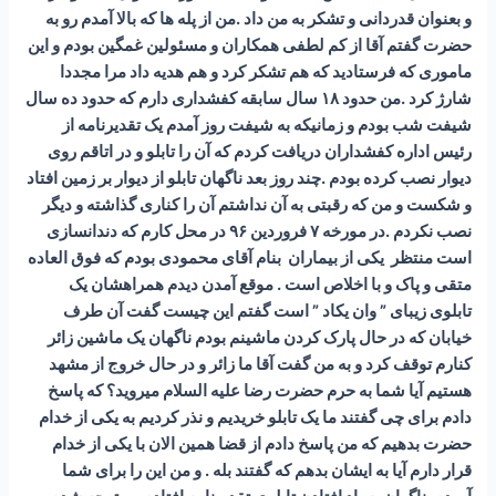
و بعنوان قدردانی و تشکر به من داد .من از پله ها که بالا آمدم رو به
حضرت گفتم آقا از کم لطفی همکاران و مسئولین غمگین بودم و این
ماموری که فرستادید که هم تشکر کرد و هم هدیه داد مرا مجددا
شارژ کرد .من حدود ۱۸ سال سابقه کفشداری دارم که حدود ده سال
شیفت شب بودم و زمانیکه به شیفت روز آمدم یک تقدیرنامه از
رئیس اداره کفشداران دریافت کردم که آن را تابلو و در اتاقم روی
دیوار نصب کرده بودم .چند روز بعد ناگهان تابلو از دیوار بر زمین افتاد
و شکست و من که رقبتی به آن نداشتم آن را کناری گذاشته و دیگر
نصب نکردم .در مورخه ۷ فروردین ۹۶ در محل کارم که دندانسازی
است منتظر یکی از بیماران بنام آقای محمودی بودم که فوق العاده
متقی و پاک و با اخلاص است . موقع آمدن دیدم همراهشان یک
تابلوی زیبای ” وان یکاد ” است گفتم این چیست گفت آن طرف
خیابان که در حال پارک کردن ماشینم بودم ناگهان یک ماشین زائر
کنارم توقف کرد و به من گفت آقا ما زائر و در حال خروج از مشهد
هستیم آیا شما به حرم حضرت رضا علیه السلام میروید؟ که پاسخ
دادم برای چی گفتند ما یک تابلو خریدیم و نذر کردیم به یکی از خدام
حضرت بدهیم که من پاسخ دادم از قضا همین الان با یکی از خدام
قرار دارم آیا به ایشان بدهم که گفتند بله . و من این را برای شما