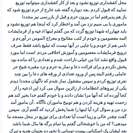
محل کفشداری توزیع نشود و بعد از کار کفشداری میتوانید توزیع
نمایید که قبول کردم .بعد دوباره گفته شد خارج از حرم توزیع شود که
باز هم پذیرفتم اما در بیرون حرم و قبل از بازرسی نیز مجددا
ماموری با بی سیم نزد من آمد و اخطار کرد که اینجا هم توزیع نشود و
باید چهارراه شهدا توزیع گردد که من گفتم اینها ادعیه و از فرمایشات
ائمه معصومین و خودم از کتب مفاتیح و معراج المومن در آوردم و
نامی هم از خودم و یا جایی در آنها نیست که تبلیغ باشد فقط صرف
ترویج فرمایشات معصومین و آموزش اخلاقی مردم است اما مورد
قبول واقع نشد لذا من خیلی ناراحت شدم و تعدادی را که مانده بود
پخش نکردم و برای قرائت دعا و نماز به حرم و نزد مقبره شیخ حر
عاملی رفتم البته پس از ورود تعدادی از ورقه های دعا را بین چند
نفری توزیع کردم و سپس مشغول نماز شدم که ناگهان مجددا دیدم
یکی از نیروهای انتظامات از زائرین سوال می کرد این ادعیه را از
کجا آورده اند که آنها مرا نشان دادند و با خودم گفتم خدا بخیر کند هم
زحمت تهیه و هزینه کردن و هم توبیخ ماموران ناآگاه . آن مامور آمد
نزد من و سوال کرد آیا اینها را شما پخش کردید که گفتم آری. سپس
گفت چقدر عالی و زیبا است آیا تعدادی برای توزیع در محل مسجد ما
میدهی؟ که من با خوشحالی گفتم بیا تمام برگه ها مال شما باشد
بعد ایشان یک اسکناس بیست تومانی تا نخورده بعنوان هدیه و تبرک