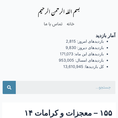
فتن
Post
بسم الله الرحمن الرحیم
ه
navigation
حتوا
خانه
تماس با ما
آمار بازدید
بازدیدهای امروز:
2,815
بازدیدهای دیروز:
9,830
بازدیدهای این ماه:
171,073
بازدیدهای امسال:
953,005
کل بازدیدها:
13,610,945
جست
۱۵۵ – معجزات و کرامات ۱۴