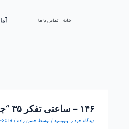
فتن
Post
ه
navigation
حتوا
آمار
خانه
تماس با ما
۱۴۶ – ساعتی تفکر ۳۵ “جامعه سعادتمند”
دیدگاه‌ خود را بنویسید
/ توسط
حسن زاده
/
2019-فوریه-07