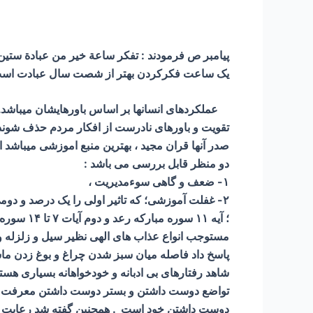
پیامبر ص فرمودند : تفكر ساعة خير من عبادة ستي
یک ساعت فکرکردن بهتر از شصت سال عبادت است
عملکردهای انسانها بر اساس باورهایشان میباشد. پ
تقویت و باورهای نادرست از افکار مردم حذف شوند.
صدر آنها قران مجید ، بهترین منبع اموزشی میباشد
دو منظر قابل بررسی می باشد :
۱- ضعف و گاهی سوءمدیریت ،
۲- غفلت آموزشی؛ که تاثیر اولی را یک درصد و دوم
؛ آیه ۱۱
مستوجب انواع عذاب های الهی نظیر سیل و زلزله و خ
پاسخ داد فاصله میان سبز شدن چراغ و بوغ زدن ماشی
شاهد رفتارهای بی ادبانه و خودخواهانه بسیاری هست
تواضع دوست داشتن و بستر دوست داشتن معرفت و ب
دوست داشتن خود است . همچنین گفته شد رعایت 