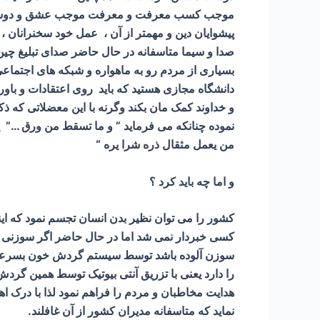
موجب کسب معرفت و معرفت موجب عشق و دوست داشت
پیشوایان دین و مهمتر از آن ، عمل خود سخنرانان ، 
صدا و سیما متاسفانه در حال حاضر صدای تبلیغ چی
بسیاری از مردم رو به ماهواره و شبکه های اجتما
دانشگاه مجازی هستید که باید روی اعتقادات و باوره
و خداوند کمک مان بکند وگرنه با این معضلاتی که ذک
نموده چنانکه می فرماید ” و ما تسقط من ورق …” ی
من یعمل مثقال ذره شرا یره “
و اما چه باید کرد ؟
کشور را می توان نظیر بدن انسان تجسم نمود که 
کسی خبردار نمی شد اما در حال حاضر اگر سوزنی به 
سوزن آلوده باشد توسط سیستم گردش خون بسرعت به ت
را دارد یعنی با تزریق آنتی بیوتیک توسط همین گرد
هدایت مخاطبان و مردم را فراهم نمود لذا با درک ا
نماید که متاسفانه مدیران کشور از آن غافلند.