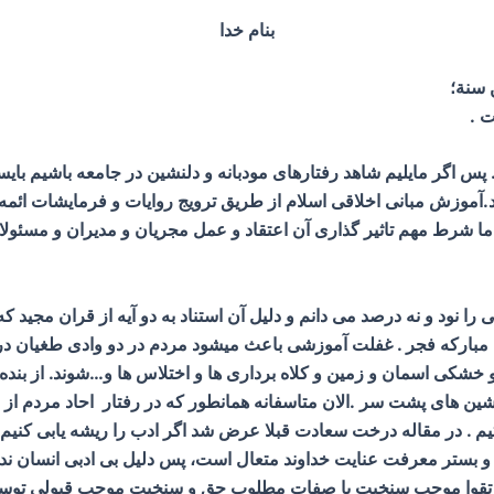
بنام خدا
ن سنة؛
 .
س اگر مایلیم شاهد رفتارهای مودبانه و دلنشین در جامعه باشیم بای
آموزش مبانی اخلاقی اسلام از طریق ترویج روایات و فرمایشات ائمه 
 اما شرط مهم تاثیر گذاری آن اعتقاد و عمل مجریان و مدیران و مسئ
ی را نود و نه درصد می دانم و دلیل آن استناد به دو آیه از قران مج
 سوره مبارکه رعد و دوم آیات ۷ تا ۱۴ سوره مبارکه فجر . غفلت آموزشی باعث میشود مردم در دو
شکی اسمان و زمین و کلاه برداری ها و اختلاس ها و…شوند. از بنده خ
ن های پشت سر .الان متاسفانه همانطور که در رفتار احاد مردم از جم
یم . در مقاله درخت سعادت قبلا عرض شد اگر ادب را ریشه یابی کنیم م
ستر معرفت عنایت خداوند متعال است، پس دلیل بی ادبی انسان ندا
تقوا موجب سنخیت با صفات مطلوب حق و سنخیت موجب قبولی توسلا