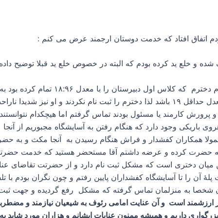
م اتفاق افتاد که خدمت دوستان ارجمند عرض می کنم :
و خلع ید کرده بودم که البته در خصوص خلع ید قبلا توضیح داده ا
شهریور ۹۳ ایام ثبت نام مدارس بود و جهت 
کرده بود برای ثبت نام در رشتۀ تجربی حتما باید معدل حداقل ۱۹ باشد لذا دخترم را ثبت ن
 پرورش کارمند یا مسئول بودند تماس گرفتم اما هیچکدام نتوانستند ک
ی باریکی وجود دارد که هنگام رفتن به آسایشگاه مجبوریم از آنجا ع
ولا همکاران کفشدار و فراش هنگام رسیدن به آنجا مکث و به حض
ذا رو به حضرت کرده و عرضه داشتم آقا مستحضر هستید که خدمت حضرت
این میان دختری است که مشکل ثبت نام دارد و از حضرتت تقاضای عنای
لۀ آن را تا آسایشگاه کفشداران پایین رفتم و چون نگران بودم با ت
 شخصا به منزلمان تماس گرفته که مشکل رفع گردیده و جهت ثبت نا
ارزشمند است و آن عنایت امامی رئوف به شیعیان نیازمند و مضطربش
گواری داریم و همیشه ممنون عنایات ایشانم و هزاران مورد شاید به کم