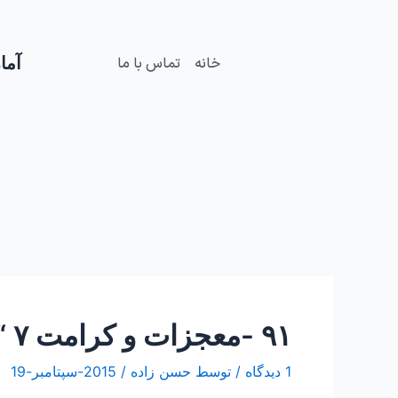
فتن
Post
ه
navigation
حتوا
آمار
خانه
تماس با ما
۹۱ -معجزات و کرامت ۷ “ماجرای ثبت نام دبیرستان و انجام خلع ید”
1 دیدگاه
/ توسط
حسن زاده
/
2015-سپتامبر-19