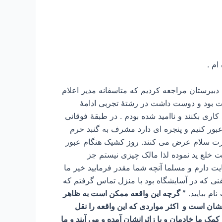
م .
ثبت نام دخترم که کلاس اول دبیرستان را با معدل ۱۸:۹۶ تمام کرده بود به دبیرستان مراجعه کردیم که متاسفانه مدیر اعلام
ام نکردند و او نیز شدیدا ناراحت بود و دوست داشت در رشتۀ تجربی ادامۀ
اری بکنند و ناامید شده بودم . در طبقۀ فوقانی
بور کنیم و پنجره ای دارد مشرف به گنبد حرم
رت سلام عرض می کنند. روز کشیک هنگام عبور
ت خلع ید نموده لذا مالک چیزی نیستم جز
ت دارم و مسلما آنچه شما مقدر فرمایید خیر ما
لفنی که در آسایشگاه بود با منزل تماس گرفتم که
م بیایید.
” گرچه این واقعه ممکن است به ظاهر
ان است و اکثر مواردی که این واقعه را نقل
ک ما خادمان و یا زائرانشان آمده و می آیند و ما