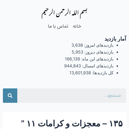
فتن
Post
بسم الله الرحمن الرحیم
ه
navigation
حتوا
خانه
تماس با ما
آمار بازدید
بازدیدهای امروز:
3,638
بازدیدهای دیروز:
5,953
بازدیدهای این ماه:
166,139
بازدیدهای امسال:
944,843
کل بازدیدها:
13,601,938
جست
۱۳۵ – معجزات و کرامات ۱۱ ”