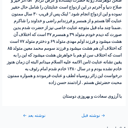
صحن گوهرشاد رو به حضرت ایستاده و عرض کردم ” آقا اگر خیر و
صلاح دنیا و آخرتم در این ازدواج است عنایتتان را شامل حال حقیر
نموده و این ازدواج انجام شود.” اینک پس از قریب ۳۰ سال ممنون
عنایت آقا هستم و از همسر و فرزندانم راضی و خداوند را شاکرم
.ضمنا چند ماه قبل متوجه عنایت خاصی نیز از حضرت شدم بدین
صورت که دیدم خودم متولد ۳۹ و همسرم ۴۷ است که اختلاف آن
هشت میشود و فرزند اولم مهدی متولد ۶۹ و دخترم متولد ۷۷ است
که اختلاف آن هم هشت میشود و فرزند سومم محمد معین متولد ۸۵
است که اختلاف سن او هم با خواهرش هشت میشود که این را به
یقین نشانه عنایت ثامن الائمه علیه السلام میدانم البته ان زمان هنوز
خادم نشده بودم و در سال ۱۳۸۰ خادم شدم امام رئوف به
درخواست این زائر روسیاه لطف و عنایت فرمودند و همواره ممنون
محبت حضرتش هستم . ارادتمند حسن زاده
با آرزوی سعادت و بهروزی دوستان
→
نوشته قبل
نوشته بعد
←