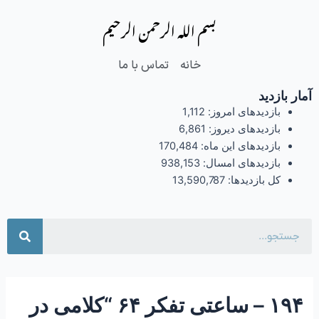
فتن
Post
بسم الله الرحمن الرحیم
ه
navigation
حتوا
خانه
تماس با ما
آمار بازدید
بازدیدهای امروز:
1,112
بازدیدهای دیروز:
6,861
بازدیدهای این ماه:
170,484
بازدیدهای امسال:
938,153
کل بازدیدها:
13,590,787
جست
۱۹۴ – ساعتی تفکر ۶۴ “کلامی در