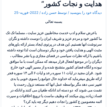
هدایت و نجات کشور”
دیدگاه‌ خود را بنویسید
/ توسط
حسن زاده
/
2022-فوریه-25
بسمه تعالی
باعرض سلام و ادب خدمت مخاطبین عزیز سایت ، مسلما تک تک
ما کشور خود و مردم عزیز و شریف ایران را دوست داشته و نگران
سرنوشت انها هستیم .این هدف در پرتوی ایجاد بستر ارائه باورهای
مثبت الهی و هدایت یافتن خود و دیگر دوستان است لذا توجه داشته
باشیم با ارائه نظرات سیاسی در فضای مجازی و یا نشر مطالب ،
دیگران را در موضع انفعال قرار میدهد که ممکن است با ما موافق
نبوده و انگاه فضای کشور متشنج شده و از مسیر الهی خود خارج
شود . قران مجید در ایات ۱۱ سوره رعد و ایات ۶ الی ۱۴ سوره فجر
ارائه طریق میفرماید که خداوند حال جوامع را بسوی خوبی یا بدی
تغییر نمی دهد مگر بواسطه عمل انها که مستعد نزول رحمت یا
نقمت می شوند که دو دسته اند انانکه طغیان می کنند و انانکه در
فساد زیاده روی میکنند که وظیف ماست با ترویج اخلاقیات و سیرت
ائمه معصومین ع کشور را نجات دهیم دیگر چه باید کرد؟