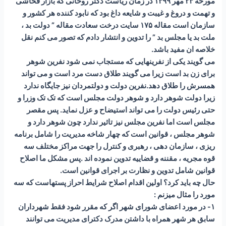
مورخه ۲۳ مهر ۱۳۹۹ در زمان ریاست دکتر روحانی که بازار فحاشی
و تهمت و دروغ و غیبت و شایعه داغ بود که نابود کننده هر کشور و
سازمان است مقاله ۱۷۵ سایت درخت سعادت مقاله ” دولت بد ،
ملت بد یا مجلس بد ” را تدوین و انتشار دادم که تصور می کنم نقل
خلاصه ان مفید باشد.
می گویند یکی از نفرینهایی که مستجاب نمی شود نفرین شوهر
برای زن بد است زیرا می گویند طلاق دست مرد است و می تواند
همسرش را طلاق دهد.نفرین دولت و دولتمردان نیز جایگاه ندارد
زیرا دولت شوهر دارد و شوهر دولت مجلس است که تک تک وزرا و
حتی رئیس دولت را می تواند استیضاح و عزل نماید. پس مقصر
مجلس است اما نفرین مجلس نیز تاثیر ندارد چون شوهر دارد و
شوهر مجلس ، قوانین است که چهار شاخه مدیریت را شامل برنامه
ریزی ، سازمان دهی ، رهبری و کنترل را جهت مراکز مختلف سه
قوه مجریه ، مقننه و قضاییه تدوین نموده اند .پس مشکل ما اصلاح
قوانین شامل تدوین و نظارت بر اجرای قوانین است.
حال چه باید کرد؟ اولین اقدام اصلاح شرایط احراز پستهاست که سه
مورد را مثال میزنم :
۱- در مورد اعضای شورای شهر اگر که مقرر شود فقط شهرداران
سابق هر شهر همراه با داشتن مدرک دکترای مدیریت می توانند