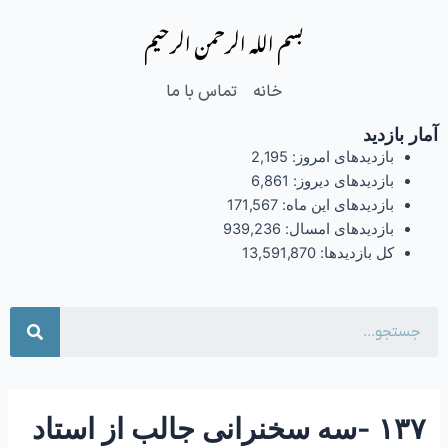
فتن
Post
بسم الله الرحمن الرحیم
ه
navigation
حتوا
خانه
تماس با ما
آمار بازدید
بازدیدهای امروز:
2,195
بازدیدهای دیروز:
6,861
بازدیدهای این ماه:
171,567
بازدیدهای امسال:
939,236
کل بازدیدها:
13,591,870
جست
۱۳۷ -سه سخنرانی جالب از استاد