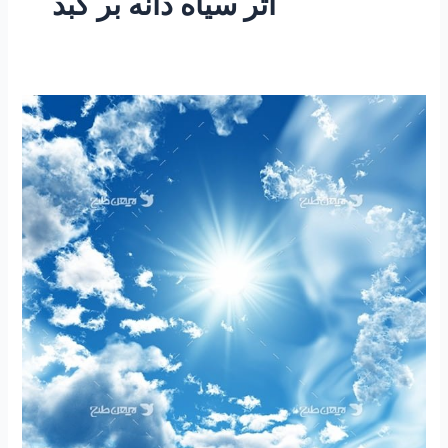
اثر سیاه دانه بر کبد
۱۸۲
-ساعتی
تفکر
۵۵
”
باورها
و
سرنوشت”