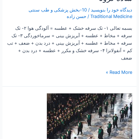
علائم
دیدگاه‌ خود را بنویسید
/
10-بخش پزشکی و طب سنتی
و
Traditional Medicine
/
حسن زاده
راههای
تشخیص
بسمه تعالی ۱- تک سرفه خشک + عطسه = آلودگی هوا ۲- تک
و
سرفه + مخاط + عطسه + آبریزش بینی = سرماخوردگی ۳- تک
درمان
سرفه + مخاط + عطسه + آبریزش بینی + درد بدن + ضعف + تب
ساده
کم = آنفولانزا ۴- سرفه خشک و مکرر + عطسه + درد بدن +
کرونا
ضعف
Read More »
۱۷۶
–
ساعتی
تفکر
۵۱
”