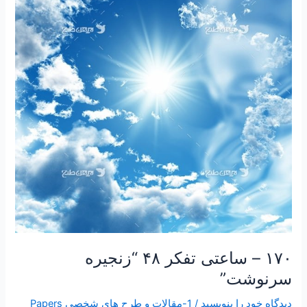
تفکر
۴۸
“زنجیره
سرنوشت”
۱۷۰ – ساعتی تفکر ۴۸ “زنجیره
سرنوشت”
دیدگاه‌ خود را بنویسید
/
1-مقالات و طرح های شخصی Papers