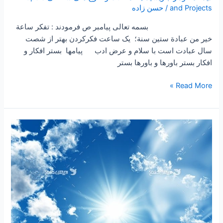
and Projects
/
حسن زاده
بسمه تعالی پیامبر ص فرمودند : تفكر ساعة
خير من عبادة ستين سنة؛ یک ساعت فکرکردن بهتر از شصت
سال عبادت است با سلام و عرض ادب پیامها بستر افکار و
افکار بستر باورها و باورها بستر
Read More »
۱۶۰
–
ساعتی
تفکر
۴۴
“راه
نجات”