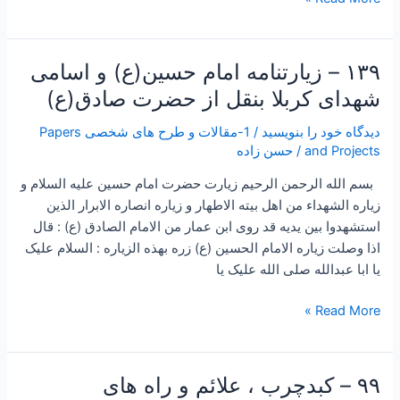
۱۳۹ – زیارتنامه امام حسین(ع) و اسامی
۱۳۹
–
شهدای کربلا بنقل از حضرت صادق(ع)
زیارتنامه
دیدگاه‌ خود را بنویسید
/
1-مقالات و طرح های شخصی Papers
امام
and Projects
/
حسن زاده
حسین(ع)
و
بسم الله الرحمن الرحیم زیارت حضرت امام حسین علیه السلام و
اسامی
زیاره الشهداء من اهل بیته الاطهار و زیاره انصاره الابرار الذین
شهدای
استشهدوا بین یدیه قد روی ابن عمار من الامام الصادق (ع) : قال
کربلا
اذا وصلت زیاره الامام الحسین (ع) زره بهذه الزیاره : السلام علیک
بنقل
یا ابا عبدالله صلی الله علیک یا
از
حضرت
Read More »
صادق(ع)
۹۹ – کبدچرب ، علائم و راه های
۹۹