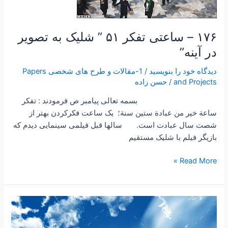
شلیک
به
تصویر
۱۷۶ – ساعتی تفکر ۵۱ ” شلیک به تصویر
در
در آینه”
آینه”
دیدگاه‌ خود را بنویسید
/
1-مقالات و طرح های شخصی Papers
and Projects
/
حسن زاده
بسمه تعالی پیامبر ص فرمودند : تفكر
ساعة خير من عبادة ستين سنة؛ یک ساعت فکرکردن بهتر از
شصت سال عبادت است. سالها قبل فیلمی سینمایی دیدم که
بازیگر فیلم با شلیک مستقیم
Read More »
۱۷۰
–
ساعتی