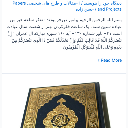
دیدگاه‌ خود را بنویسید
/
1-مقالات و طرح های شخصی Papers
and Projects
/
حسن زاده
بسم الله الرحمن الرحیم پیامبر ص فرمودند : تفكر ساعة خير من
عبادة ستين سنة؛ یک ساعت فکرکردن بهتر از شصت سال عبادت
است ۴۱ – باور شماره ۱۳۰ – آیه ۱۶۰ سوره مبارکه ال عمران ” إِنْ
يَنْصُرْكُمُ اللَّهُ فَلَا غَالِبَ لَكُمْ وَإِنْ يَخْذُلْكُمْ فَمَنْ ذَا الَّذِي يَنْصُرُكُمْ مِنْ
بَعْدِهِ وَعَلَى اللَّهِ فَلْيَتَوَكَّلِ الْمُؤْمِنُونَ
Read More »
۲۲۷
–
ساعتی
تفکر
۸۲
”
چهل