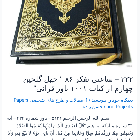
گلچین
چهارم
از
کتاب
۱۰۰۱
باور
قرانی”
۲۳۲ – ساعتی تفکر ۸۶ ” چهل گلچین
چهارم از کتاب ۱۰۰۱ باور قرانی”
دیدگاه‌ خود را بنویسید
/
1-مقالات و طرح های شخصی Papers
and Projects
/
حسن زاده
بسم الله الرحمن الرحیم ۵۱۲۱ – باور شماره ۴۳۴ – آیه
۳۱ سوره مبارکه ابراهیم “قُلْ لِعِبَادِيَ الَّذِينَ آمَنُوا يُقِيمُوا الصَّلَاةَ
وَيُنْفِقُوا مِمَّا رَزَقْنَاهُمْ سِرًّا وَعَلَانِيَةً مِنْ قَبْلِ أَنْ يَأْتِيَ يَوْمٌ لَا بَيْعٌ فِيهِ وَلَا