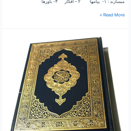
میسازند : ۱- پیامها ۲ – افکار ۳- باورها
Read More »
۲۳۷
–
ساعتی
تفکر
۹۱
“چهل
گلچین
هفتم
از
کتاب
۱۰۰۱
باور
قرانی
“