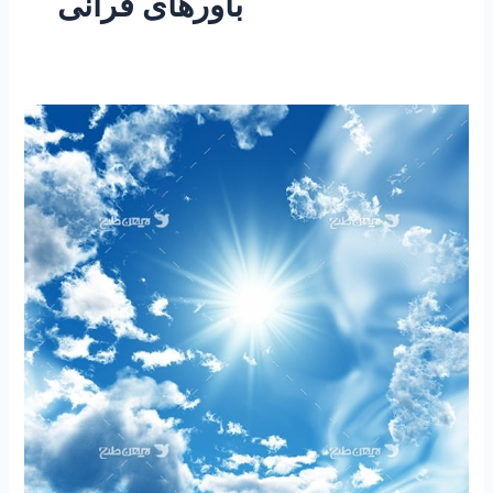
باورهای قرانی
۲۵۸
–
ساعتی
تفکر
۱۰۴
”
مقاله
دولت
بد
؟
مجلس
بد
؟
یا
ملت