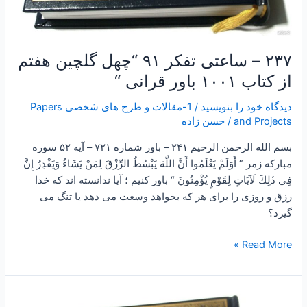
۲۳۷ – ساعتی تفکر ۹۱ “چهل گلچین هفتم
از کتاب ۱۰۰۱ باور قرانی “
دیدگاه‌ خود را بنویسید
/
1-مقالات و طرح های شخصی Papers
and Projects
/
حسن زاده
بسم الله الرحمن الرحیم ۲۴۱ – باور شماره ۷۲۱ – آیه ۵۲ سوره
مبارکه زمر ” أَوَلَمْ يَعْلَمُوا أَنَّ اللَّهَ يَبْسُطُ الرِّزْقَ لِمَنْ يَشَاءُ وَيَقْدِرُ إِنَّ
فِي ذَلِكَ لَآيَاتٍ لِقَوْمٍ يُؤْمِنُونَ “ باور کنیم ؛ آیا ندانسته اند که خدا
رزق و روزی را برای هر که بخواهد وسعت می دهد یا تنگ می
گیرد؟
Read More »
۲۳۵