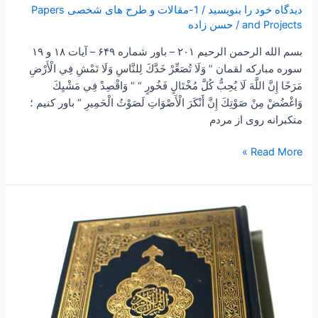
دیدگاه‌ خود را بنویسید
/
1-مقالات و طرح های شخصی Papers
and Projects
/
حسن زاده
بسم الله الرحمن الرحیم ۲۰۱ – باور شماره ۶۴۹ – آیات ۱۸ و ۱۹
سوره مبارکه لقمان ” وَلَا تُصَعِّرْ خَدَّكَ لِلنَّاسِ وَلَا تَمْشِ فِي الْأَرْضِ
مَرَحًا إِنَّ اللَّهَ لَا يُحِبُّ كُلَّ مُخْتَالٍ فَخُورٍ “ ” وَاقْصِدْ فِي مَشْيِكَ
وَاغْضُضْ مِنْ صَوْتِكَ إِنَّ أَنْكَرَ الْأَصْوَاتِ لَصَوْتُ الْحَمِيرِ “ باور کنیم ؛
متکبرانه روی از مردم
Read More »
۲۳۲
–
ساعتی
تفکر
۸۶
”
چهل