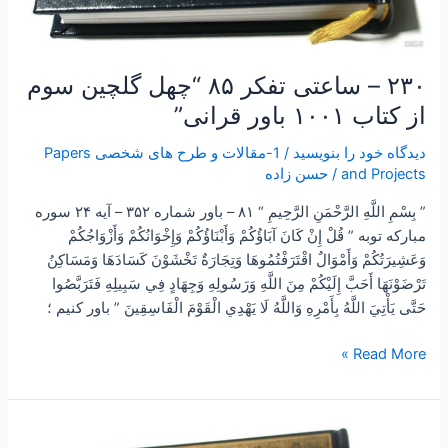
۲۳۰ – ساعتی تفکر ۸۵ “چهل گلچین سوم
از کتاب ۱۰۰۱ باور قرانی”
دیدگاه‌ خود را بنویسید
/
1-مقالات و طرح های شخصی Papers
and Projects
/
حسن زاده
” بِسْمِ اللَّهِ الرَّحْمَنِ الرَّحِيمِ “ ۸۱ – باور شماره ۳۵۲ – آیه ۲۴ سوره
مبارکه توبه ” قُلْ إِنْ كَانَ آبَاؤُكُمْ وَأَبْنَاؤُكُمْ وَإِخْوَانُكُمْ وَأَزْوَاجُكُمْ
وَعَشِيرَتُكُمْ وَأَمْوَالٌ اقْتَرَفْتُمُوهَا وَتِجَارَةٌ تَخْشَوْنَ كَسَادَهَا وَمَسَاكِنُ
تَرْضَوْنَهَا أَحَبَّ إِلَيْكُمْ مِنَ اللَّهِ وَرَسُولِهِ وَجِهَادٍ فِي سَبِيلِهِ فَتَرَبَّصُوا
حَتَّى يَأْتِيَ اللَّهُ بِأَمْرِهِ وَاللَّهُ لَا يَهْدِي الْقَوْمَ الْفَاسِقِينَ ” باور کنیم ؛
Read More »
۲۲۸