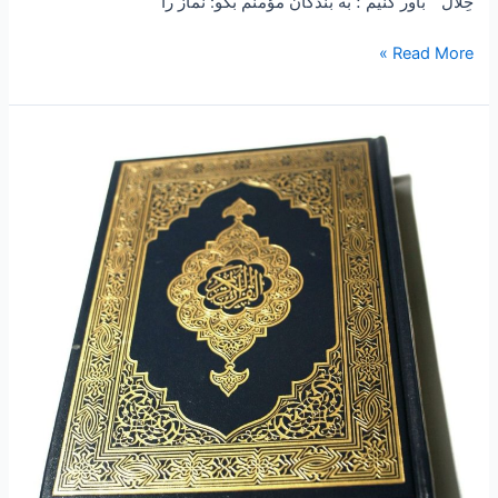
خِلَالٌ “ باور کنیم ؛ به بندگان مؤمنم بگو: نماز را
Read More »
۲۳۰
–
ساعتی
تفکر
۸۵
“چهل
گلچین
سوم
از
کتاب
۱۰۰۱
باور
قرانی”