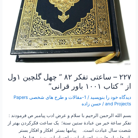
گلچین
۱ول
از
”
کتاب
۱۰۰۱
باور
قرانی”
۲۲۷ – ساعتی تفکر ۸۲ ” چهل گلچین ۱ول
از ” کتاب ۱۰۰۱ باور قرانی”
دیدگاه‌ خود را بنویسید
/
1-مقالات و طرح های شخصی Papers
and Projects
/
حسن زاده
بسم الله الرحمن الرحیم با سلام و عرض ادب پیامبر ص فرمودند :
تفكر ساعة خير من عبادة ستين سنة؛ یک ساعت فکرکردن بهتر از
شصت سال عبادت است. پیامها بستر افکار و افکار بستر
باورها و باورها بستر احساسات و احساسات بستر رفتارها و