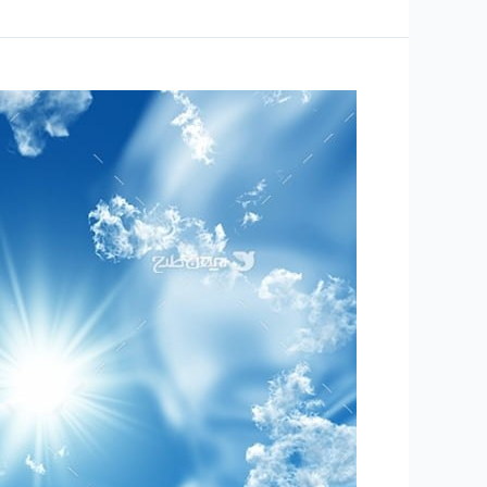
۲۳۶
-ساعتی
تفکر
۹۰
”
نسخه
پزشک”