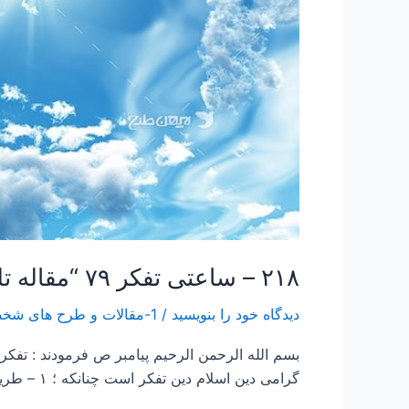
و
اجتماعی”
۲۱۸ – ساعتی تفکر ۷۹ “مقاله تلفیقی نقش ارزنده دین در زندگی فردی و اجتماعی”
دیدگاه‌ خود را بنویسید
/
1-مقالات و طرح های شخصی Papers and Projects
بسم الله الرحمن الرحیم پیامبر ص فرمودند : ت
گرامی دین اسلام دین تفکر است چنانکه ؛ ۱ – طريحى در مجمع البحرين در ماده «فكر» مى‌نويسد در حديث است: «تفكر ساعة خير من