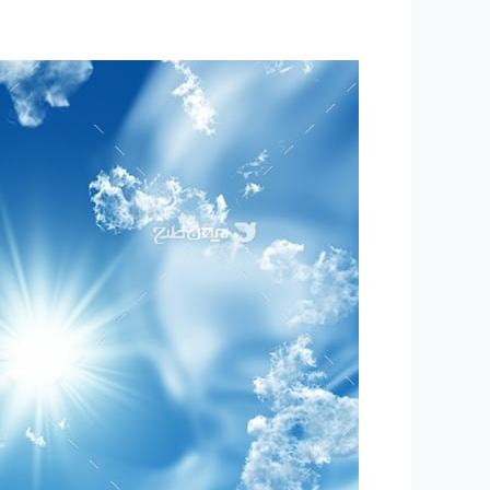
۲۳۸
-ساعتی
تفکر
۹۲
“قابل
توجه
کاندیداهای
محترم
ریاست
جمهوری”