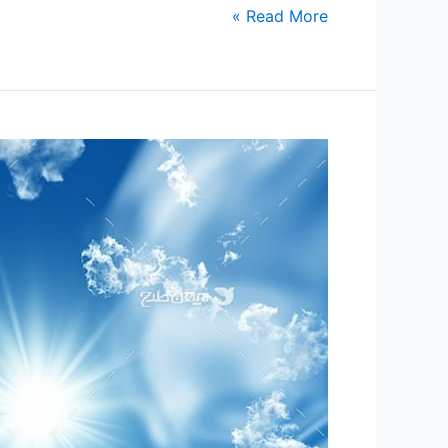
Read More »
۱۷۸
-ساعتی
تفکر
۵۳”
تفکری
در
فلسفه
تسبیح
حضرت
زهرا
سلام
الله