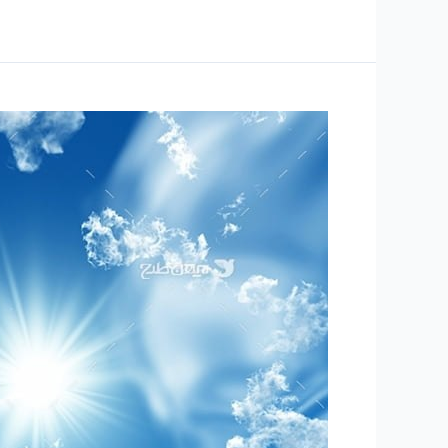
۲۱۸
–
ساعتی
تفکر
۷۹
“مقاله
تلفیقی
نقش
ارزنده
دین
در
زندگی
فردی