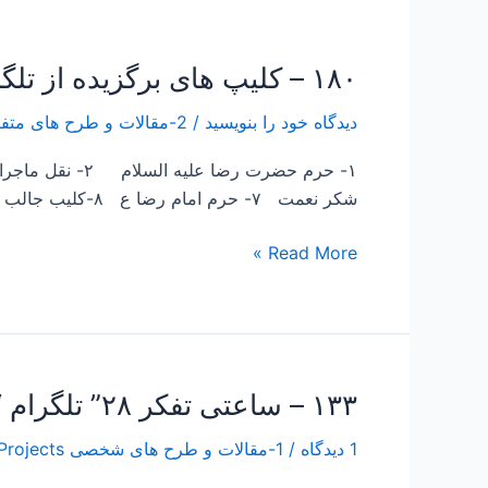
۱۸۰ – کلیپ های برگزیده از تلگرام و واتساپ
۱۸۰
–
دیدگاه‌ خود را بنویسید
/
2-مقالات و طرح های متفرقه Articles and other projects
کلیپ
های
برگزیده
شکر نعمت ۷- حرم امام رضا ع ۸-کلیب جالب ۹ – سخنرانی در مورد […]
از
تلگرام
Read More »
و
واتساپ
۱۳۳ – ساعتی تفکر ۲۸” تلگرام “
۱۳۳
–
1 دیدگاه
/
1-مقالات و طرح های شخصی Papers and Projects
ساعتی
تفکر