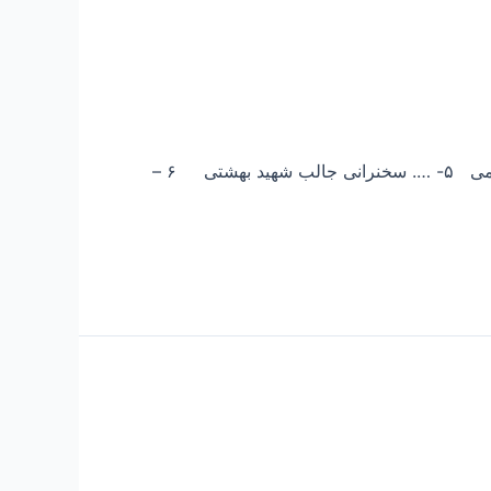
۱- حرم حضرت رضا علیه السلام ۲- نقل ماجرای شب عاشورا بزبان انگلیسی ۳- راز و نیاز با خدا ۴- توسل کریمی ۵- …. سخنرانی جالب شهید بهشتی ۶ –