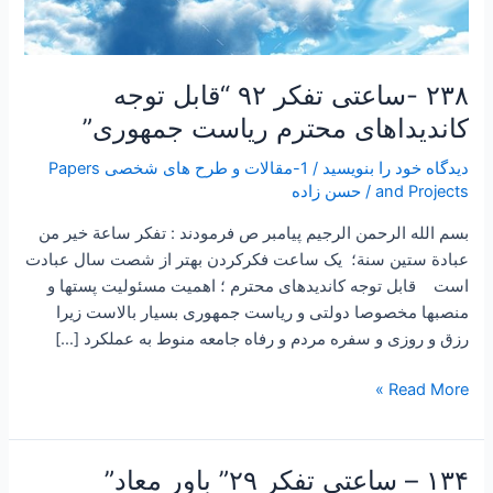
۲۳۸ -ساعتی تفکر ۹۲ “قابل توجه
کاندیداهای محترم ریاست جمهوری”
دیدگاه‌ خود را بنویسید
/
1-مقالات و طرح های شخصی Papers
and Projects
/
حسن زاده
بسم الله الرحمن الرجیم پیامبر ص فرمودند : تفكر ساعة خير من
عبادة ستين سنة؛ یک ساعت فکرکردن بهتر از شصت سال عبادت
است قابل توجه کاندیدهای محترم ؛ اهمیت مسئولیت پستها و
منصبها مخصوصا دولتی و ریاست جمهوری بسیار بالاست زیرا
رزق و روزی و سفره مردم و رفاه جامعه منوط به عملکرد […]
Read More »
۱۳۴ – ساعتی تفکر ۲۹” باور معاد”
۱۳۴