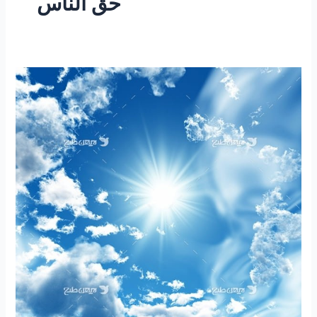
حق الناس
۲۳۸
-ساعتی
تفکر
۹۲
“قابل
توجه
کاندیداهای
محترم
ریاست
جمهوری”