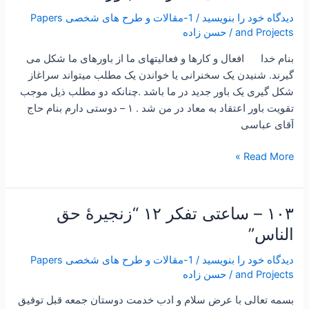
–
دیدگاه‌ خود را بنویسید
/
1-مقالات و طرح های شخصی Papers
ساعتی
and Projects
/
حسن زاده
تفکر
۲۹”
بنام خدا افعال و کارها و فعالیتهای ما از باورهای ما شکل می
باور
گیرند. شنیدن یک سخنرانی یا خواندن یک مطلب میتواند سراغاز
معاد”
شکل گیری یک باور جدید در ما باشد .چنانکه دو مطلب ذیل موجب
تقویت باور اعتقاد به معاد در من شد . ۱ – دوستی دارم بنام حاج
آقای عباسی
Read More »
۱۰۳ – ساعتی تفکر ۱۲ “زنجیرۀ حق
۱۰۳
–
الناس”
ساعتی
دیدگاه‌ خود را بنویسید
/
1-مقالات و طرح های شخصی Papers
تفکر
and Projects
/
حسن زاده
۱۲
“زنجیرۀ
بسمه تعالی با عرض سلام و ادب خدمت دوستان جمعه قبل توفیق