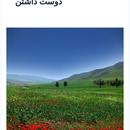
دوست داشتن
۲۱۴-
ساعتی
تفکر
۷۵
”
عشق
Love”