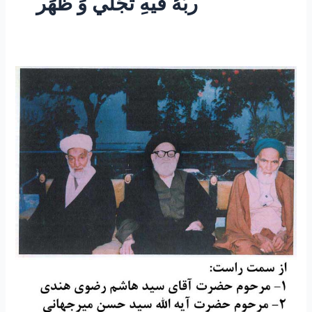
ربُّهُ فيهِ تَجَلّي وَ ظَهَر
۷۲-
سرودۀ
مرحوم
آقای
حسن
مولوی
نسب
(قندهاری
)در
مدح
مولا
حضرت
علی
علیه
السلام