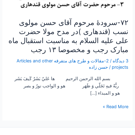
به
مناسبت
استقبال
۷۲-سرودۀ مرحوم آقای حسن مولوی
ماه
نسب (قندهاری )در مدح مولا حضرت
مبارک
علی علیه السلام به مناسبت استقبال ماه
رجب
مبارک رجب و مخصوصا ۱۳ رجب
و
مخصوصا
3 دیدگاه
/
2-مقالات و طرح های متفرقه Articles and other
۱۳
projects
/
حسن زاده
رجب
بسم الله الرحمن الرحيم ها عَليٌ بَشَرٌ كَيفَ بَشَر
ربُّهُ فيهِ تَجَلّي وَ ظَهَر هو و الواجب نورٌ و بصر
هو و المبداء […]
Read More »