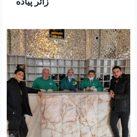
زائر پیاده
۱۹۵-
معجزات
و
کرامات
۱۸
”
ماجرای
کفشدار
حرم
رضوی
و
زائر
پیاده”