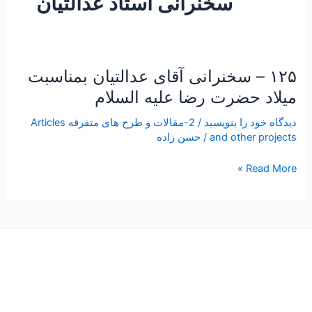
سخنرانی استاد عدالتیان
۱۲۵ – سخنرانی آقای عدالتیان بمناسبت
۱۲۵
–
میلاد حضرت رضا علیه السلام
سخنرانی
دیدگاه‌ خود را بنویسید
/
2-مقالات و طرح های متفرقه Articles
آقای
and other projects
/
حسن زاده
عدالتیان
بمناسبت
Read More »
میلاد
حضرت
رضا
علیه
السلام