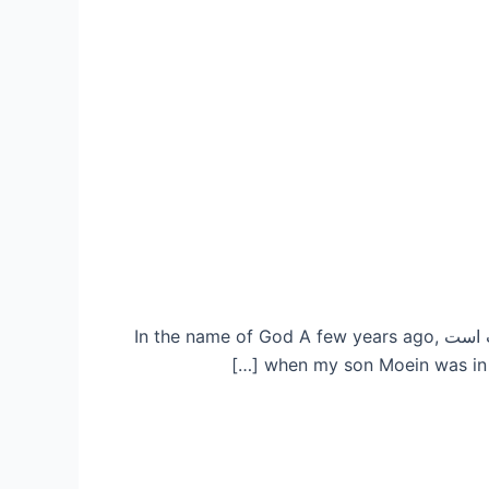
بسمه تعالی پیامبر ص فرمودند : تفكر ساعة خير من عبادة ستين سنة؛ یک ساعت فکرکردن بهتر از شصت سال عبادت است In the name of God A few years ago,
when my son Moein was in p