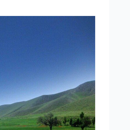
۲۱۴-
ساعتی
تفکر
۷۵
”
عشق
Love”