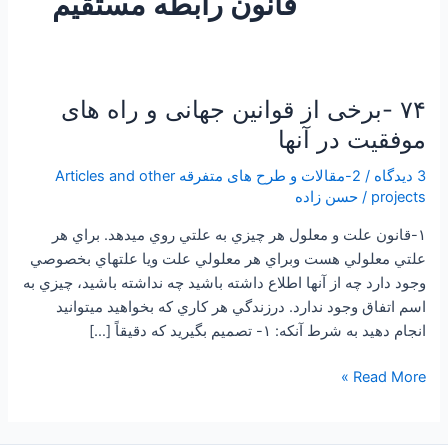
قانون رابطه مستقيم
۷۴ -برخی از قوانین جهانی و راه های
۷۴
-برخی
موفقیت در آنها
از
3 دیدگاه
/
2-مقالات و طرح های متفرقه Articles and other
قوانین
projects
/
حسن زاده
جهانی
و
۱-قانون علت و معلول هر چيزي به علتي روي ميدهد. براي هر
راه
علتي معلولي هست وبراي هر معلولي علت ويا علتهاي بخصوصي
های
وجود دارد چه از آنها اطلاع داشته باشيد چه نداشته باشيد، چيزي به
موفقیت
اسم اتفاق وجود ندارد. درزندگي هر کاري که بخواهيد ميتوانيد
در
انجام دهيد به شرط آنکه: ۱- تصميم بگيريد که دقيقاً […]
آنها
Read More »