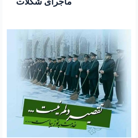
ماجرای شکلات
۱۳۶
–
معجزات
و
کرامات
۱۲
”
ماجرای
شکلات
و
ماجرای
آقای
شعبانی”