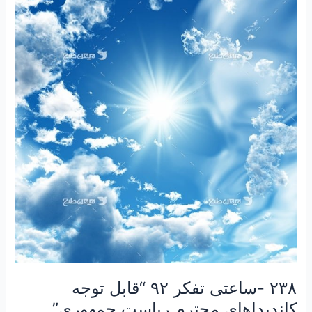
-ساعتی
تفکر
۹۲
“قابل
توجه
کاندیداهای
محترم
ریاست
جمهوری”
۲۳۸ -ساعتی تفکر ۹۲ “قابل توجه
کاندیداهای محترم ریاست جمهوری”