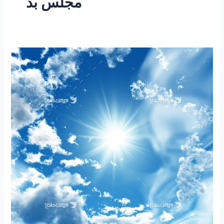
مجلس بد
۲۵۸
–
ساعتی
تفکر
۱۰۴
”
مقاله
دولت
بد
؟
مجلس
بد
؟
یا
ملت