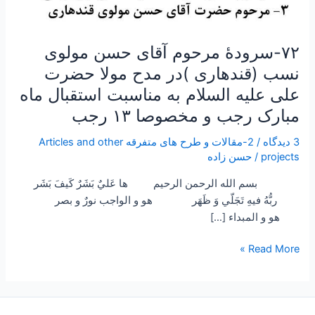
به
مناسبت
استقبال
۷۲-سرودۀ مرحوم آقای حسن مولوی
ماه
نسب (قندهاری )در مدح مولا حضرت
مبارک
علی علیه السلام به مناسبت استقبال ماه
رجب
مبارک رجب و مخصوصا ۱۳ رجب
و
مخصوصا
3 دیدگاه
/
2-مقالات و طرح های متفرقه Articles and other
۱۳
projects
/
حسن زاده
رجب
بسم الله الرحمن الرحيم ها عَليٌ بَشَرٌ كَيفَ بَشَر
ربُّهُ فيهِ تَجَلّي وَ ظَهَر هو و الواجب نورٌ و بصر
هو و المبداء […]
Read More »