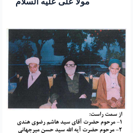
مولا علی علیه السلام
۷۲-
سرودۀ
مرحوم
آقای
حسن
مولوی
نسب
(قندهاری
)در
مدح
مولا
حضرت
علی
علیه
السلام