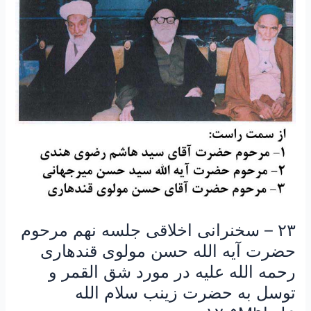
جلسه
نهم
مرحوم
حضرت
آیه
الله
حسن
مولوی
قندهاری
رحمه
الله
علیه
در
مورد
۲۳ – سخنرانی اخلاقی جلسه نهم مرحوم
شق
حضرت آیه الله حسن مولوی قندهاری
القمر
رحمه الله علیه در مورد شق القمر و
و
توسل به حضرت زینب سلام الله
توسل
به