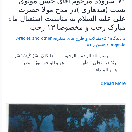
۷۲-سرودۀ مرحوم آقای حسن مولوی
ماه
نسب (قندهاری )در مدح مولا حضرت
مبارک
علی علیه السلام به مناسبت استقبال ماه
رجب
مبارک رجب و مخصوصا ۱۳ رجب
و
مخصوصا
3 دیدگاه
/
2-مقالات و طرح های متفرقه Articles and other
۱۳
projects
/
حسن زاده
رجب
بسم الله الرحمن الرحيم ها عَليٌ بَشَرٌ كَيفَ بَشَر
ربُّهُ فيهِ تَجَلّي وَ ظَهَر هو و الواجب نورٌ و بصر
هو و المبداء
Read More »
۲۳
–
سخنرانی
اخلاقی