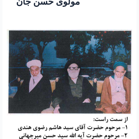
مولوی حسن جان
۱۶۶-
معجزات
و
کرامات
۱۵
“نقل
ماجرای
ملاقات
شاگرد
مرحوم
شیخ
نخودکی
با
امام
زمان