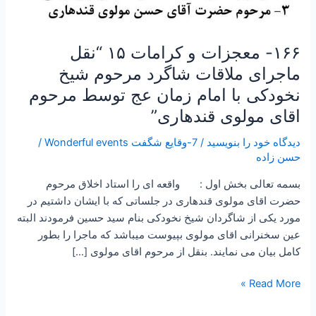
عج
توسط
مرحوم
۱۶۶- معجزات و کرامات ۱۵ “نقل
اقای
ماجرای ملاقات شاگرد مرحوم شیخ
مولوی
نخودکی با امام زمان عج توسط مرحوم
قندهاری”
اقای مولوی قندهاری”
دیدگاه‌ خود را بنویسید
/
7-وقایع شگفت Wonderful events
/
حسن زاده
بسمه تعالی بخش اول : واقعه ای را استاد اخلاق مرحوم
حضرت اقای مولوی قندهاری در جلساتی که با ایشان داشتیم در
مورد یکی از شاگردان شیخ نخودکی بنام سید حسین فرمودند البته
عین سخنرانی اقای مولوی بپیوست میباشد که ماجرا را بطور
کامل بیان می نمایند. بنقل از مرحوم اقای مولوی […]
Read More »