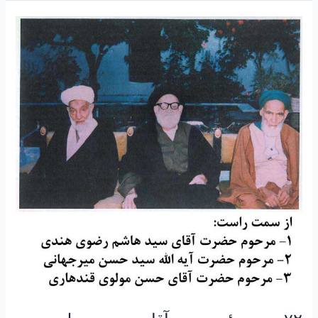
۷۲-
سرودۀ
مرحوم
آقای
حسن
مولوی
نسب
(قندهاری
)در
مدح
مولا
حضرت
علی
علیه
السلام
به
مناسبت
استقبال