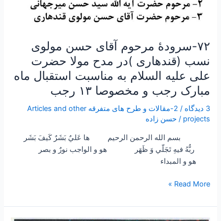
السلام
به
مناسبت
استقبال
۷۲-سرودۀ مرحوم آقای حسن مولوی
ماه
نسب (قندهاری )در مدح مولا حضرت
مبارک
علی علیه السلام به مناسبت استقبال ماه
رجب
مبارک رجب و مخصوصا ۱۳ رجب
و
مخصوصا
3 دیدگاه
/
2-مقالات و طرح های متفرقه Articles and other
۱۳
projects
/
حسن زاده
رجب
بسم الله الرحمن الرحيم ها عَليٌ بَشَرٌ كَيفَ بَشَر
ربُّهُ فيهِ تَجَلّي وَ ظَهَر هو و الواجب نورٌ و بصر
هو و المبداء
Read More »