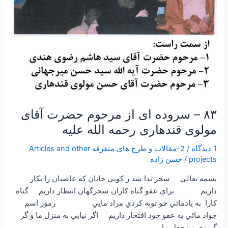
قندهاری
رحمه
الله
علیه
۸۳ – سروده ای از مرحوم حضرت آقای
مولوی قندهاری رحمه الله علیه
1 دیدگاه
/
2-مقالات و طرح های متفرقه Articles and other
projects
/
حسن زاده
بسمه تعالي سحر ندا شد ز كويي جانان كه عاصيان را بكار
داريم براي عفو گناه كاران سحرگهان انتظار داريم گناه
كارا به يادمائي چو توبه كردي مراد مايي رموز اسم
جواد مائي به عفو خود افتخار داريم اگر نيايي به منزل ما و گر
گريزي ز محفل ما