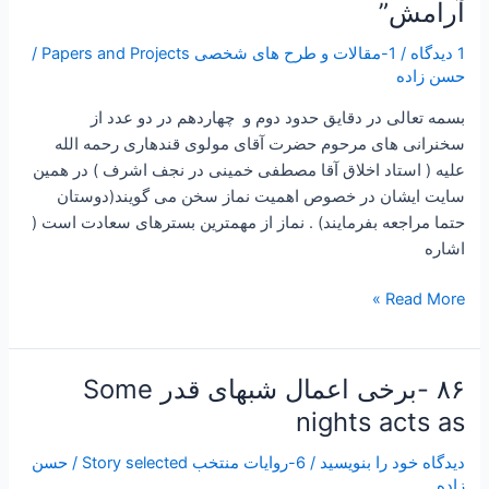
–
آرامش”
ساعتی
1 دیدگاه
/
1-مقالات و طرح های شخصی Papers and Projects
/
تفکر
حسن زاده
۱۰
”
بسمه تعالی در دقایق حدود دوم و چهاردهم در دو عدد از
نماز
سخنرانی های مرحوم حضرت آقای مولوی قندهاری رحمه الله
تکنیکی
علیه ( استاد اخلاق آقا مصطفی خمینی در نجف اشرف ) در همین
برای
سایت ایشان در خصوص اهمیت نماز سخن می گویند(دوستان
آرامش”
حتما مراجعه بفرمایند) . نماز از مهمترین بسترهای سعادت است (
اشاره
Read More »
۸۶ -برخی اعمال شبهای قدر Some
۸۶
-برخی
nights acts as
اعمال
دیدگاه‌ خود را بنویسید
/
6-روایات منتخب Story selected
/
حسن
شبهای
زاده