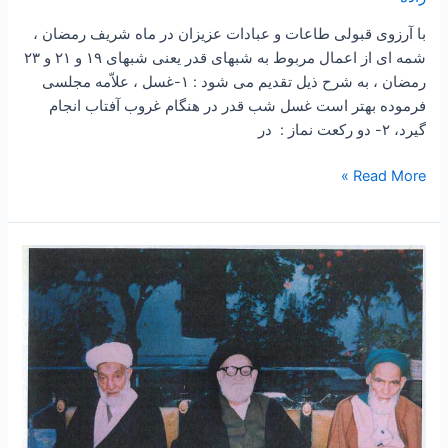
قدر
Some
با آرزوی قبولی طاعات و عبادات عزیزان در ماه شریف رمضان ،
nights
شمه ای از اعمال مربوط به شبهای قدر یعنی شبهای ۱۹ و ۲۱ و ۲۳
acts
رمضان ، به شرح ذیل تقدیم می شود : ۱-غسل ، علاّمه مجلسى
as
فرموده‏ بهتر است غسل شب قدر در هنگام غروب آفتاب انجام
گيرد، ۲- دو رکعت نماز : در
Read More »
۸۳
–
سروده
ای
از
مرحوم
حضرت
آقای
مولوی