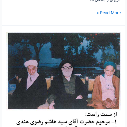
Read More »
۷۲-
سرودۀ
مرحوم
آقای
حسن
مولوی
نسب
(قندهاری
)در
مدح
مولا
حضرت
علی
علیه