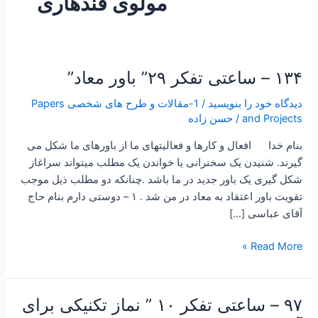
مولوی قندهاری
۱۳۴ – ساعتی تفکر ۲۹” باور معاد”
۱۳۴
–
دیدگاه‌ خود را بنویسید
/
1-مقالات و طرح های شخصی Papers
ساعتی
and Projects
/
حسن زاده
تفکر
۲۹”
بنام خدا افعال و کارها و فعالیتهای ما از باورهای ما شکل می
باور
گیرند. شنیدن یک سخنرانی یا خواندن یک مطلب میتواند سراغاز
معاد”
شکل گیری یک باور جدید در ما باشد .چنانکه دو مطلب ذیل موجب
تقویت باور اعتقاد به معاد در من شد . ۱ – دوستی دارم بنام حاج
آقای عباسی […]
Read More »
۹۷ – ساعتی تفکر ۱۰ ” نماز تکنیکی برای
۹۷