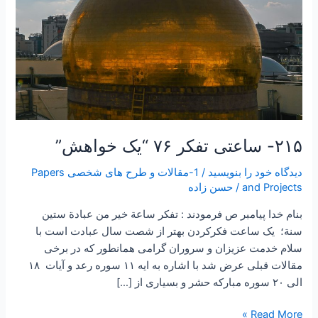
۲۱۵- ساعتی تفکر ۷۶ “یک خواهش”
دیدگاه‌ خود را بنویسید
/
1-مقالات و طرح های شخصی Papers
and Projects
/
حسن زاده
بنام خدا پیامبر ص فرمودند : تفكر ساعة خير من عبادة ستين
سنة؛ یک ساعت فکرکردن بهتر از شصت سال عبادت است با
سلام خدمت عزیزان و سروران گرامی همانطور که در برخی
مقالات قبلی عرض شد با اشاره به ایه ۱۱ سوره رعد و آیات ۱۸
الی ۲۰ سوره مبارکه حشر و بسیاری از […]
Read More »