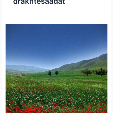
drakhtesaadat
۲۱۴-
ساعتی
تفکر
۷۵
”
عشق
Love”