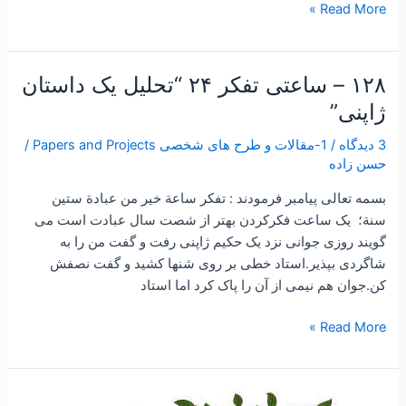
Read More »
۱۲۸ – ساعتی تفکر ۲۴ “تحلیل یک داستان
۱۲۸
–
ژاپنی”
ساعتی
3 دیدگاه
/
1-مقالات و طرح های شخصی Papers and Projects
/
تفکر
حسن زاده
۲۴
“تحلیل
بسمه تعالی پیامبر فرمودند : تفكر ساعة خير من عبادة ستين
یک
سنة؛ یک ساعت فکرکردن بهتر از شصت سال عبادت است می
داستان
گویند روزی جوانی نزد یک حکیم ژاپنی رفت و گفت من را به
ژاپنی”
شاگردی بپذیر.استاد خطی بر روی شنها کشید و گفت نصفش
کن.جوان هم نیمی از آن را پاک کرد اما استاد
Read More »
۱-