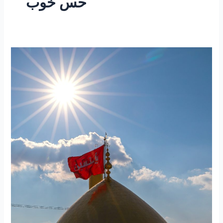
حس خوب
۲۱۵-
ساعتی
تفکر
۷۶
“یک
خواهش”