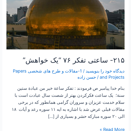
۲۱۵- ساعتی تفکر ۷۶ “یک خواهش”
دیدگاه‌ خود را بنویسید
/
1-مقالات و طرح های شخصی Papers
and Projects
/
حسن زاده
بنام خدا پیامبر ص فرمودند : تفكر ساعة خير من عبادة ستين
سنة؛ یک ساعت فکرکردن بهتر از شصت سال عبادت است با
سلام خدمت عزیزان و سروران گرامی همانطور که در برخی
مقالات قبلی عرض شد با اشاره به ایه ۱۱ سوره رعد و آیات ۱۸
الی ۲۰ سوره مبارکه حشر و بسیاری از […]
Read More »